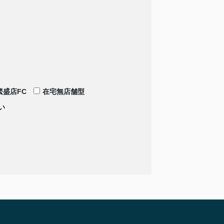
繁盛店FC
在宅無店舗型
い