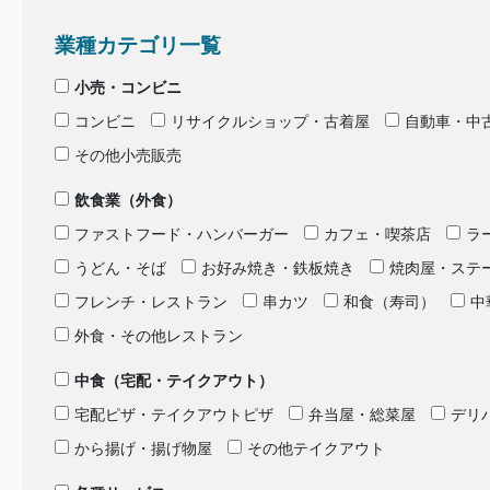
業種カテゴリ一覧
小売・コンビニ
コンビニ
リサイクルショップ・古着屋
自動車・中
その他小売販売
飲食業（外食）
ファストフード・ハンバーガー
カフェ・喫茶店
ラ
うどん・そば
お好み焼き・鉄板焼き
焼肉屋・ステ
フレンチ・レストラン
串カツ
和食（寿司）
中
外食・その他レストラン
中食（宅配・テイクアウト）
宅配ピザ・テイクアウトピザ
弁当屋・総菜屋
デリ
から揚げ・揚げ物屋
その他テイクアウト