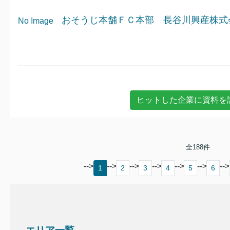
おそうじ本舗ＦＣ本部 長谷川興産株式
No Image
全
188
件
-->
-->
-->
-->
-->
-->
-->
1
2
3
4
5
6