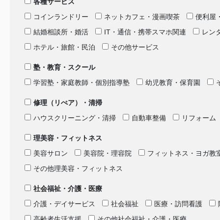
各種サービス
コインランドリー
ネットカフェ・漫画喫茶
便利屋
結婚相談所・婚活
IT・通信・携帯スマホ関連
レン
ホテル・旅館・民泊
その他サービス
塾・教育・スクール
学習塾・家庭教師・個別指導塾
幼児教育・保育園
修理（リぺア）・清掃
ハウスクリーニング・清掃
自動車整備
リフォーム
理美容・フィットネス
美容サロン
美容院・理容院
フィットネス・ヨガ教
その他理美容・フィットネス
社会福祉・介護・医療
介護・デイサービス
社会福祉
医療・訪問看護
高齢者生活支援
その他社会福祉・介護・医療