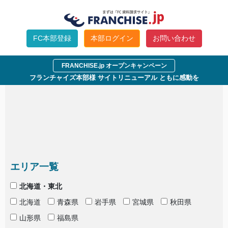
指定された条件では参加企業が見付かりませんでし
た。
FC本部登録
本部ログイン
お問い合わせ
条件を変えて検索して下さい。
FRANCHISE.jp オープンキャンペーン
フランチャイズ本部様 サイトリニューアル ともに感動を
エリア一覧
北海道・東北
北海道
青森県
岩手県
宮城県
秋田県
山形県
福島県