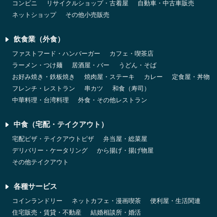
コンビニ
リサイクルショップ・古着屋
自動車・中古車販売
ネットショップ
その他小売販売
飲食業（外食）
ファストフード・ハンバーガー
カフェ・喫茶店
ラーメン・つけ麺
居酒屋・バー
うどん・そば
お好み焼き・鉄板焼き
焼肉屋・ステーキ
カレー
定食屋・丼物
フレンチ・レストラン
串カツ
和食（寿司）
中華料理・台湾料理
外食・その他レストラン
中食（宅配・テイクアウト）
宅配ピザ・テイクアウトピザ
弁当屋・総菜屋
デリバリー・ケータリング
から揚げ・揚げ物屋
その他テイクアウト
各種サービス
コインランドリー
ネットカフェ・漫画喫茶
便利屋・生活関連
住宅販売・賃貸・不動産
結婚相談所・婚活