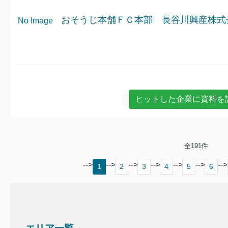
おそうじ本舗ＦＣ本部 長谷川興産株式
No Image
全
191
件
-->
-->
-->
-->
-->
-->
-->
1
2
3
4
5
6