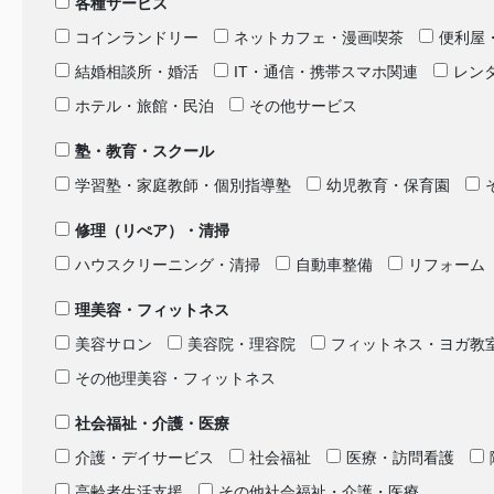
各種サービス
コインランドリー
ネットカフェ・漫画喫茶
便利屋
結婚相談所・婚活
IT・通信・携帯スマホ関連
レン
ホテル・旅館・民泊
その他サービス
塾・教育・スクール
学習塾・家庭教師・個別指導塾
幼児教育・保育園
修理（リぺア）・清掃
ハウスクリーニング・清掃
自動車整備
リフォーム
理美容・フィットネス
美容サロン
美容院・理容院
フィットネス・ヨガ教
その他理美容・フィットネス
社会福祉・介護・医療
介護・デイサービス
社会福祉
医療・訪問看護
高齢者生活支援
その他社会福祉・介護・医療