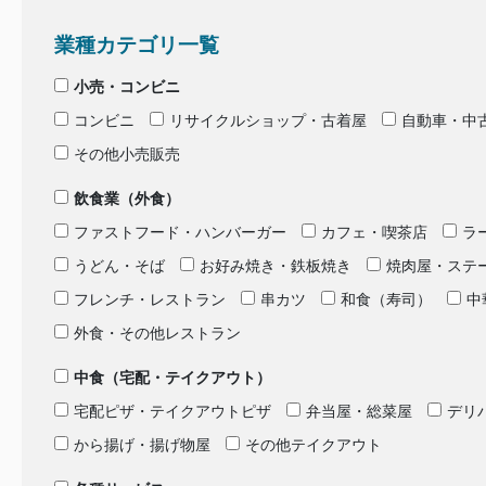
業種カテゴリ一覧
小売・コンビニ
コンビニ
リサイクルショップ・古着屋
自動車・中
その他小売販売
飲食業（外食）
ファストフード・ハンバーガー
カフェ・喫茶店
ラ
うどん・そば
お好み焼き・鉄板焼き
焼肉屋・ステ
フレンチ・レストラン
串カツ
和食（寿司）
中
外食・その他レストラン
中食（宅配・テイクアウト）
宅配ピザ・テイクアウトピザ
弁当屋・総菜屋
デリ
から揚げ・揚げ物屋
その他テイクアウト