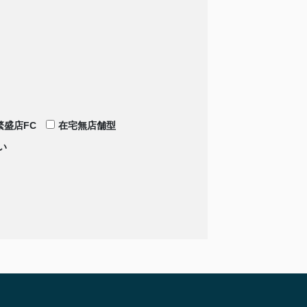
繁盛店FC
在宅無店舗型
い