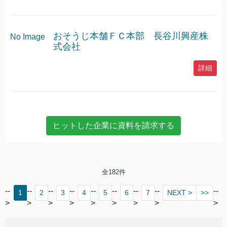
おそうじ本舗ＦＣ本部 長谷川興産株
No Image
式会社
詳細
全
182
件
--
--
--
--
--
--
--
--
--
1
2
3
4
5
6
7
NEXT >
>>
>
>
>
>
>
>
>
>
>