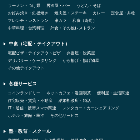
ラーメン・つけ麺
居酒屋・バー
うどん・そば
お好み焼き・鉄板焼き
焼肉屋・ステーキ
カレー
定食屋・丼物
フレンチ・レストラン
串カツ
和食（寿司）
中華料理・台湾料理
外食・その他レストラン
中食（宅配・テイクアウト）
宅配ピザ・テイクアウトピザ
弁当屋・総菜屋
デリバリー・ケータリング
から揚げ・揚げ物屋
その他テイクアウト
各種サービス
コインランドリー
ネットカフェ・漫画喫茶
便利屋・生活関連
住宅販売・賃貸・不動産
結婚相談所・婚活
IT・通信・携帯スマホ関連
レンタカー・カーシェアリング
ホテル・旅館・民泊
その他サービス
塾・教育・スクール