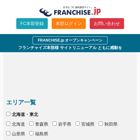
指定された条件では参加企業が見付かりませんでし
た。
FC本部登録
本部ログイン
お問い合わせ
条件を変えて検索して下さい。
FRANCHISE.jp オープンキャンペーン
フランチャイズ本部様 サイトリニューアル ともに感動を
エリア一覧
北海道・東北
北海道
青森県
岩手県
宮城県
秋田県
山形県
福島県