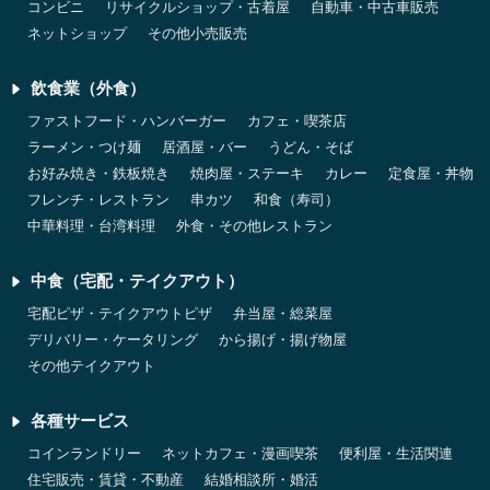
コンビニ
リサイクルショップ・古着屋
自動車・中古車販売
ネットショップ
その他小売販売
飲食業（外食）
ファストフード・ハンバーガー
カフェ・喫茶店
ラーメン・つけ麺
居酒屋・バー
うどん・そば
お好み焼き・鉄板焼き
焼肉屋・ステーキ
カレー
定食屋・丼物
フレンチ・レストラン
串カツ
和食（寿司）
中華料理・台湾料理
外食・その他レストラン
中食（宅配・テイクアウト）
宅配ピザ・テイクアウトピザ
弁当屋・総菜屋
デリバリー・ケータリング
から揚げ・揚げ物屋
その他テイクアウト
各種サービス
コインランドリー
ネットカフェ・漫画喫茶
便利屋・生活関連
住宅販売・賃貸・不動産
結婚相談所・婚活