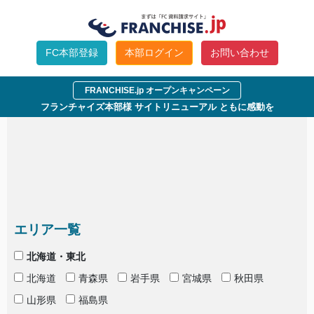
指定された条件では参加企業が見付かりませんでし
た。
FC本部登録
本部ログイン
お問い合わせ
条件を変えて検索して下さい。
FRANCHISE.jp オープンキャンペーン
フランチャイズ本部様 サイトリニューアル ともに感動を
エリア一覧
北海道・東北
北海道
青森県
岩手県
宮城県
秋田県
山形県
福島県