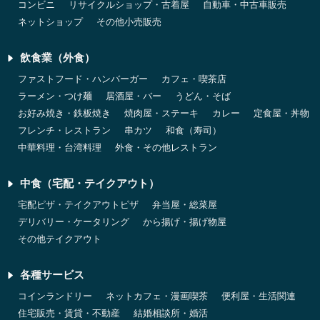
コンビニ
リサイクルショップ・古着屋
自動車・中古車販売
ネットショップ
その他小売販売
飲食業（外食）
ファストフード・ハンバーガー
カフェ・喫茶店
ラーメン・つけ麺
居酒屋・バー
うどん・そば
お好み焼き・鉄板焼き
焼肉屋・ステーキ
カレー
定食屋・丼物
フレンチ・レストラン
串カツ
和食（寿司）
中華料理・台湾料理
外食・その他レストラン
中食（宅配・テイクアウト）
宅配ピザ・テイクアウトピザ
弁当屋・総菜屋
デリバリー・ケータリング
から揚げ・揚げ物屋
その他テイクアウト
各種サービス
コインランドリー
ネットカフェ・漫画喫茶
便利屋・生活関連
住宅販売・賃貸・不動産
結婚相談所・婚活