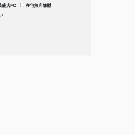
繁盛店FC
在宅無店舗型
い