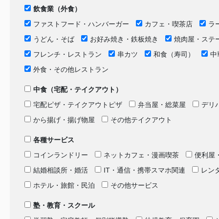
飲食業（外食）
ファストフード・ハンバーガー
カフェ・喫茶店
ラ
うどん・そば
お好み焼き・鉄板焼き
焼肉屋・ステ
フレンチ・レストラン
串カツ
和食（寿司）
中
外食・その他レストラン
中食（宅配・テイクアウト）
宅配ピザ・テイクアウトピザ
弁当屋・総菜屋
デリ
から揚げ・揚げ物屋
その他テイクアウト
各種サービス
コインランドリー
ネットカフェ・漫画喫茶
便利屋
結婚相談所・婚活
IT・通信・携帯スマホ関連
レン
ホテル・旅館・民泊
その他サービス
塾・教育・スクール