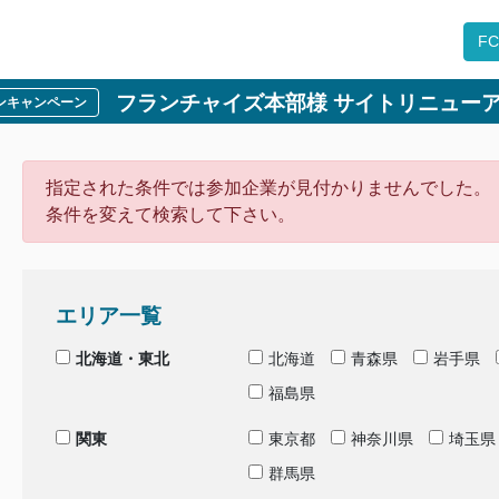
F
フランチャイズ本部様 サイトリニューア
ープンキャンペーン
指定された条件では参加企業が見付かりませんでした。
条件を変えて検索して下さい。
エリア一覧
北海道・東北
北海道
青森県
岩手県
福島県
関東
東京都
神奈川県
埼玉県
群馬県